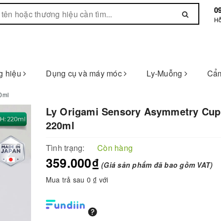
0
Hỗ
g hiệu
Dụng cụ và máy móc
Ly-Muỗng
Cẩm
0ml
Ly Origami Sensory Asymmetry Cup
220ml
Tình trạng:
Còn hàng
359.000₫
(Giá sản phẩm đã bao gồm VAT)
Mua trả sau 0 ₫ với