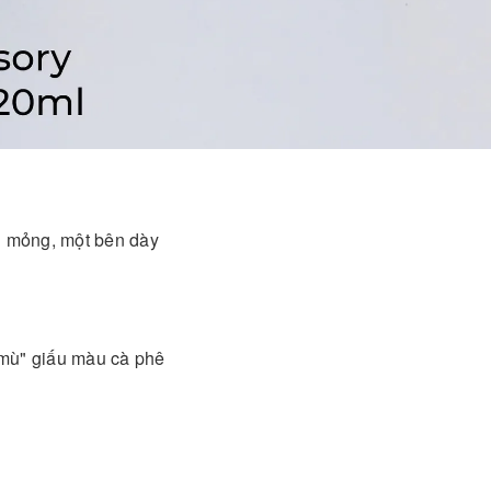
n mỏng, một bên dày
mù" giấu màu cà phê