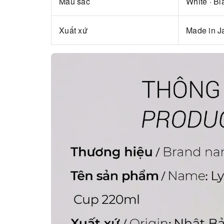
Màu sắc
White · Bl
Xuất xứ
Made in J