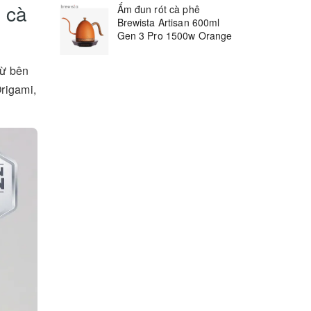
 cà
Ấm đun rót cà phê
Brewista Artisan 600ml
Gen 3 Pro 1500w Orange
từ bên
rigami,