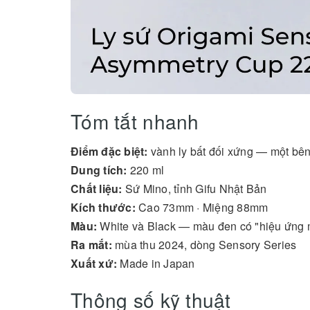
Tóm tắt nhanh
Điểm đặc biệt:
vành ly bất đối xứng — một bê
Dung tích:
220 ml
Chất liệu:
Sứ Mino, tỉnh Gifu Nhật Bản
Kích thước:
Cao 73mm · Miệng 88mm
Màu:
White và Black — màu đen có "hiệu ứng 
Ra mắt:
mùa thu 2024, dòng Sensory Series
Xuất xứ:
Made in Japan
Thông số kỹ thuật