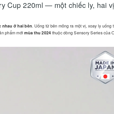
 Cup 220ml — một chiếc ly, hai vị
 nhau ở hai bên
. Uống từ bên mỏng ra một vị, xoay ly uống 
 sản phẩm mới
mùa thu 2024
thuộc dòng Sensory Series của O