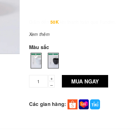
Giảm đến
50K
khi thanh toán qua Fundiin.
Xem thêm
Màu sắc
+
MUA NGAY
–
Các gian hàng: