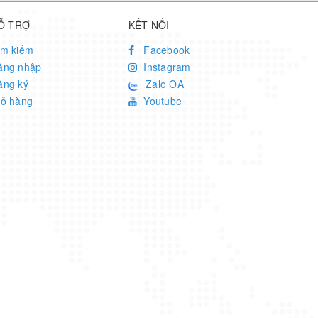
Ỗ TRỢ
KẾT NỐI
ìm kiếm
Facebook
ăng nhập
Instagram
ăng ký
Zalo OA
iỏ hàng
Youtube