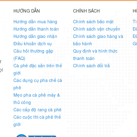
HƯỚNG DẪN
CHÍNH SÁCH
H
Hướng dẫn mua hàng
Chính sách bảo mật
T
Hướng dẫn thanh toán
Chính sách vận chuyển
Đ
Hướng dẫn giao nhận
Chính sách giao hàng và
Đ
Điều khoản dịch vụ
bảo hành
G
Câu hỏi thường gặp
Quy định và hình thức
(FAQ)
thanh toán
ừ
Cà phê đặc sản trên thế
Chính sách đổi trả
ọi
giới
Các dụng cụ pha chế cà
phê
Mẹo pha cà phê máy &
thủ công
Các cấp độ rang cà phê
Các cuộc thi cà phê thế
giới