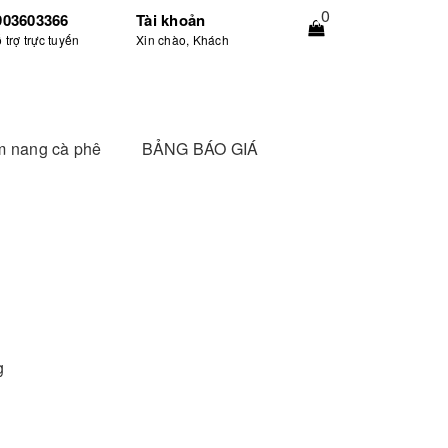
0
903603366
Tài khoản
 trợ trực tuyến
Xin chào, Khách
 nang cà phê
BẢNG BÁO GIÁ
g