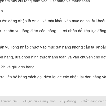
phẩm này vui lòng bấm vào: Đặt hàng và thanh toán
án
n tên đăng nhập là email và mật khẩu vào mục đã có tài khoản
 khoản vui lòng điền các thông tin cá nhân để tiếp tục đăng
n vui lòng nhấp chuột vào mục đặt hàng không cần tài khoả
ơn hàng, lựa chọn hình thức thanh toán và vận chuyển cho đ
hích và gửi đơn hàng
ẽ liên hệ bằng cách gọi điện lại để xác nhận lại đơn hàng và
 Thương hiệu
• Dụng cụ và máy móc
• Ly-Muỗng
• Cẩm nang cà p