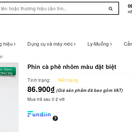
0
Hỗ
g hiệu
Dụng cụ và máy móc
Ly-Muỗng
Cẩm
ệt
Phin cà phê nhôm màu đặt biệt
Tình trạng:
Hết hàng
86.900₫
(Giá sản phẩm đã bao gồm VAT)
Mua trả sau 0 ₫ với