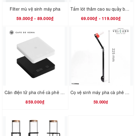
Filter mù vệ sinh máy pha
Tấm lót thảm cao su quầy bar chống thấm kê ly
59.000₫ - 89.000₫
69.000₫ - 119.000₫
Cân điện tử pha chế cà phê có đếm giờ màn hình LED CAFE DE KONA
Cọ vệ sinh máy pha cà phê espresso VCN9046 sợi nylon kèm muỗng đong 230mm
859.000₫
59.000₫