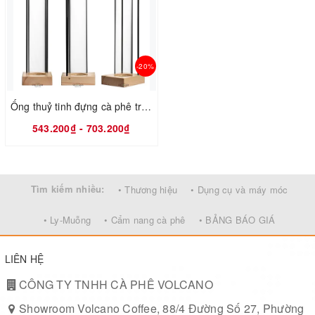
-20%
Ống thuỷ tinh đựng cà phê trưng bày VCN8969 4L cao 625mm và VCN6723 1.3L cao 335mm đế gỗ khung inox 304
543.200₫ - 703.200₫
Tìm kiếm nhiều:
• Thương hiệu
• Dụng cụ và máy móc
• Ly-Muỗng
• Cẩm nang cà phê
• BẢNG BÁO GIÁ
LIÊN HỆ
CÔNG TY TNHH CÀ PHÊ VOLCANO
Showroom Volcano Coffee, 88/4 Đường Số 27, Phường