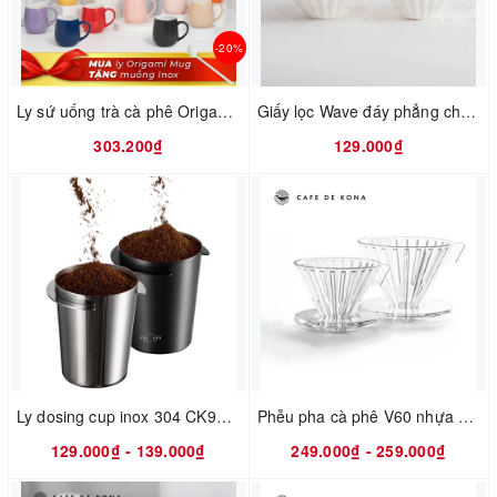
-20%
Ly sứ uống trà cà phê Origami Barrel Aroma Mug 320ml
Giấy lọc Wave đáy phẳng cho phễu Kalita 155 185 túi 50 tờ CAFE DE KONA
303.200₫
129.000₫
Ly dosing cup inox 304 CK9102 CK5840 hứng bột cà phê máy xay EK43 130ml tay pha 58mm
Phễu pha cà phê V60 nhựa PCTG không BPA cỡ 01 02 CAFE DE KONA
129.000₫ - 139.000₫
249.000₫ - 259.000₫