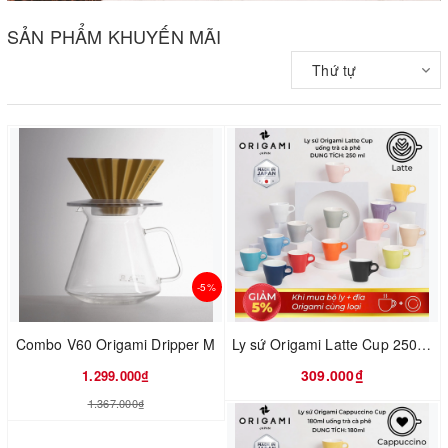
SẢN PHẨM KHUYẾN MÃI
Thứ tự
-5%
Combo V60 Origami Dripper M
Ly sứ Origami Latte Cup 250ml uống trà cà phê
309.000₫
1.299.000₫
1.367.000₫