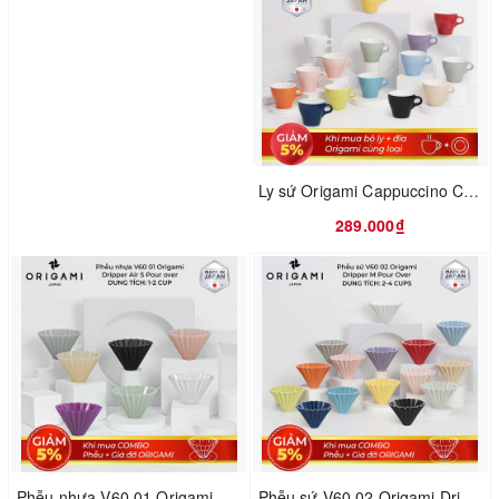
Ly sứ Origami Cappuccino Cup 180ml uống trà cà phê
289.000₫
Phễu nhựa V60 01 Origami Dripper Air S Pour over
Phễu sứ V60 02 Origami Dripper M Pour over