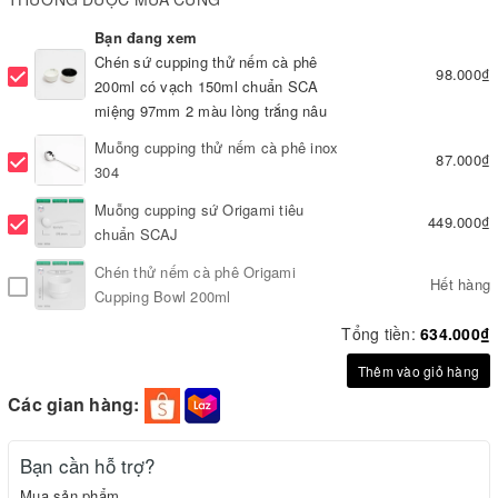
Bạn đang xem
Chén sứ cupping thử nếm cà phê
98.000₫
200ml có vạch 150ml chuẩn SCA
miệng 97mm 2 màu lòng trắng nâu
Muỗng cupping thử nếm cà phê inox
87.000₫
304
Muỗng cupping sứ Origami tiêu
449.000₫
chuẩn SCAJ
Chén thử nếm cà phê Origami
Hết hàng
Cupping Bowl 200ml
Tổng tiền:
634.000₫
Thêm vào giỏ hàng
Các gian hàng:
Bạn cần hỗ trợ?
Mua sản phẩm