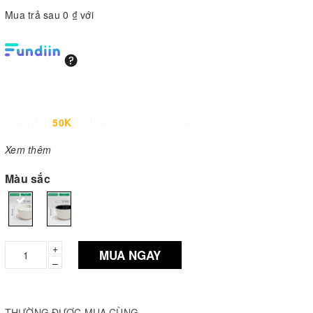
Mua trả sau 0 ₫ với
Giảm đến
50K
khi thanh toán qua Fundiin.
Xem thêm
Màu sắc
+
MUA NGAY
–
THƯỜNG ĐƯỢC MUA CÙNG