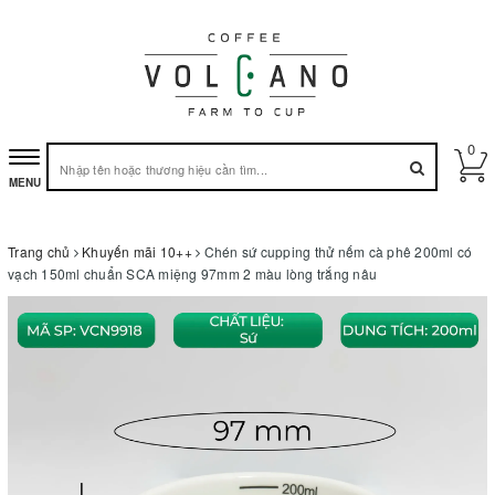
0
Toggle
MENU
navigation
Trang chủ
Khuyến mãi 10++
Chén sứ cupping thử nếm cà phê 200ml có
vạch 150ml chuẩn SCA miệng 97mm 2 màu lòng trắng nâu