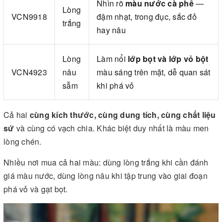
Nhìn rõ
màu nước cà phê
—
Lòng
VCN9918
đậm nhạt, trong đục, sắc đỏ
trắng
hay nâu
Lòng
Làm nổi
lớp bọt và lớp vỏ bột
VCN4923
nâu
màu sáng trên mặt, dễ quan sát
sẫm
khi phá vỏ
Cả hai
cùng kích thước, cùng dung tích, cùng chất liệu
sứ
và cùng có vạch chia. Khác biệt duy nhất là màu men
lòng chén.
Nhiều nơi mua cả hai màu: dùng lòng trắng khi cần đánh
giá màu nước, dùng lòng nâu khi tập trung vào giai đoạn
phá vỏ và gạt bọt.