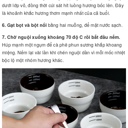
dưới lớp vỏ, đồng thời cúi sát hít luồng hương bốc lên. Đây
là khoảnh khắc hương thơm mạnh nhất của cả buổi.
6. Gạt bọt và bột nổi
bằng hai muỗng, để mặt nước sạch.
7. Chờ nguội xuống khoảng 70 độ C rồi bắt đầu nếm.
Húp mạnh một ngụm để cà phê phun sương khắp khoang
miệng. Nếm lại vài lần khi chén nguội dần vì mỗi mốc nhiệt
bộc lộ một nhóm hương khác.