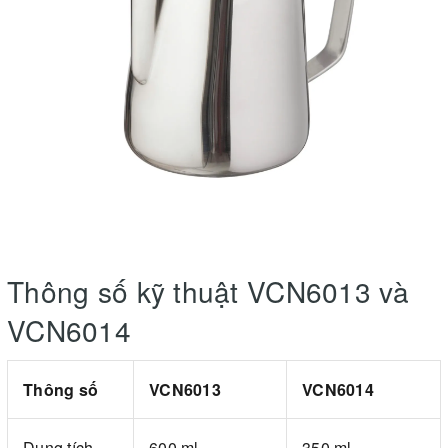
Thông số kỹ thuật VCN6013 và
VCN6014
Thông số
VCN6013
VCN6014
Dung tích
600 ml
350 ml