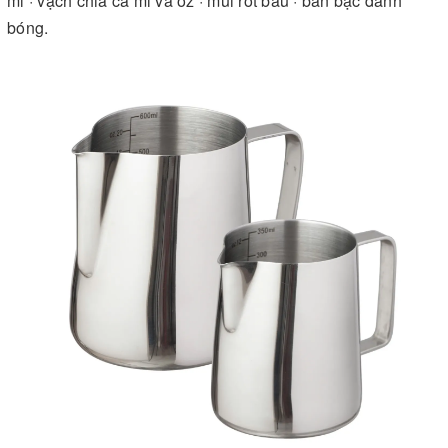
ml · vạch chia cả ml và oz · mũi rót bầu · bản bạc đánh
bóng.