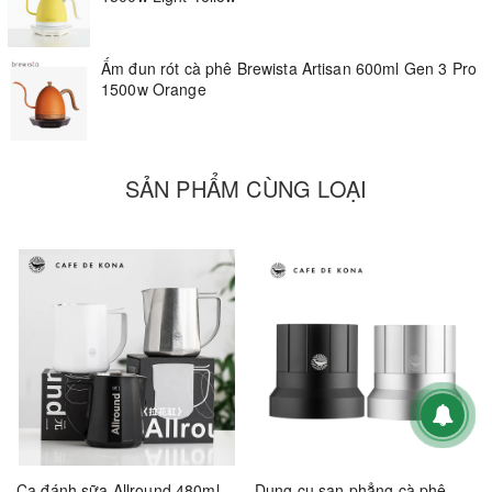
Ấm đun rót cà phê Brewista Artisan 600ml Gen 3 Pro
1500w Orange
SẢN PHẨM CÙNG LOẠI
Ca đánh sữa Allround 480ml CAFE DE KONA
Dụng cụ san phẳng cà phê CAFE DE KONA cho bình Moka nhôm đúc CK6208 CK6209