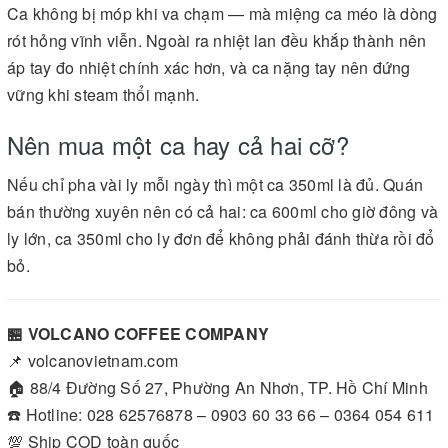
Ca không bị móp khi va chạm — mà miệng ca méo là dòng
rót hỏng vĩnh viễn. Ngoài ra nhiệt lan đều khắp thành nên
áp tay đo nhiệt chính xác hơn, và ca nặng tay nên đứng
vững khi steam thổi mạnh.
Nên mua một ca hay cả hai cỡ?
Nếu chỉ pha vài ly mỗi ngày thì một ca 350ml là đủ. Quán
bán thường xuyên nên có cả hai: ca 600ml cho giờ đông và
ly lớn, ca 350ml cho ly đơn để không phải đánh thừa rồi đổ
bỏ.
🏪 VOLCANO COFFEE COMPANY
📌 volcanovietnam.com
🏠 88/4 Đường Số 27, Phường An Nhơn, TP. Hồ Chí Minh
☎️ Hotline: 028 62576878 – 0903 60 33 66 – 0364 054 611
💯 Ship COD toàn quốc