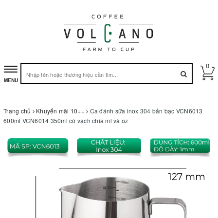
0
Toggle
MENU
navigation
Trang chủ
Khuyến mãi 10++
Ca đánh sữa inox 304 bản bạc VCN6013
600ml VCN6014 350ml có vạch chia ml và oz