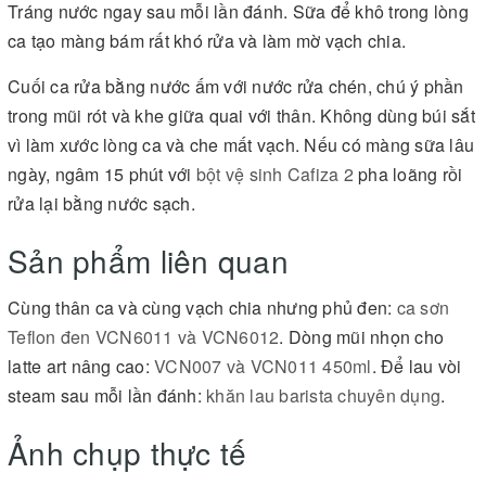
Tráng nước ngay sau mỗi lần đánh. Sữa để khô trong lòng
ca tạo màng bám rất khó rửa và làm mờ vạch chia.
Cuối ca rửa bằng nước ấm với nước rửa chén, chú ý phần
trong mũi rót và khe giữa quai với thân. Không dùng búi sắt
vì làm xước lòng ca và che mất vạch. Nếu có màng sữa lâu
ngày, ngâm 15 phút với
bột vệ sinh Cafiza 2
pha loãng rồi
rửa lại bằng nước sạch.
Sản phẩm liên quan
Cùng thân ca và cùng vạch chia nhưng phủ đen:
ca sơn
Teflon đen VCN6011 và VCN6012
. Dòng mũi nhọn cho
latte art nâng cao:
VCN007 và VCN011 450ml
. Để lau vòi
steam sau mỗi lần đánh:
khăn lau barista chuyên dụng
.
Ảnh chụp thực tế