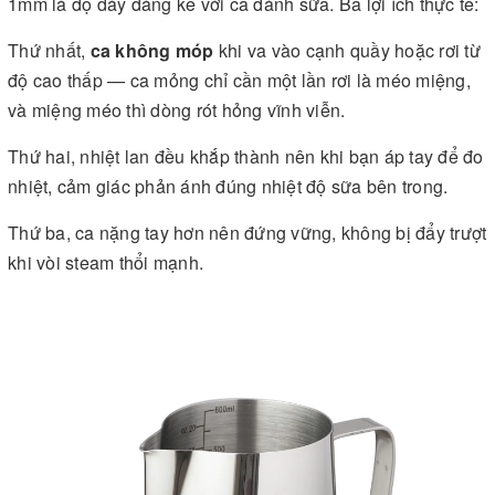
1mm là độ dày đáng kể với ca đánh sữa. Ba lợi ích thực tế:
Thứ nhất,
ca không móp
khi va vào cạnh quầy hoặc rơi từ
độ cao thấp — ca mỏng chỉ cần một lần rơi là méo miệng,
và miệng méo thì dòng rót hỏng vĩnh viễn.
Thứ hai, nhiệt lan đều khắp thành nên khi bạn áp tay để đo
nhiệt, cảm giác phản ánh đúng nhiệt độ sữa bên trong.
Thứ ba, ca nặng tay hơn nên đứng vững, không bị đẩy trượt
khi vòi steam thổi mạnh.