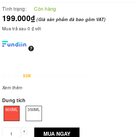
Tình trạng:
Còn hàng
199.000₫
(Giá sản phẩm đã bao gồm VAT)
Mua trả sau 0 ₫ với
Giảm đến
50K
khi thanh toán qua Fundiin.
Xem thêm
Dung tích
600ML
350ML
+
MUA NGAY
–