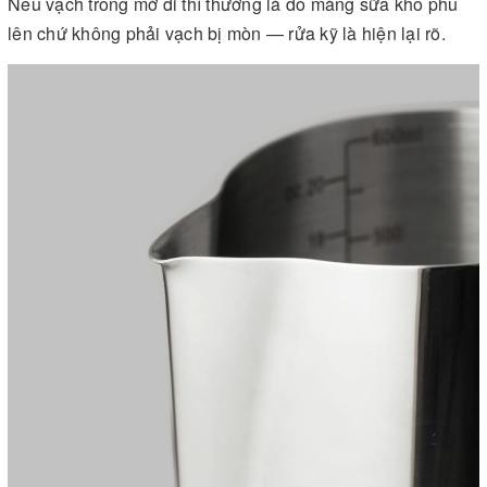
Nếu vạch trông mờ đi thì thường là do màng sữa khô phủ
lên chứ không phải vạch bị mòn — rửa kỹ là hiện lại rõ.