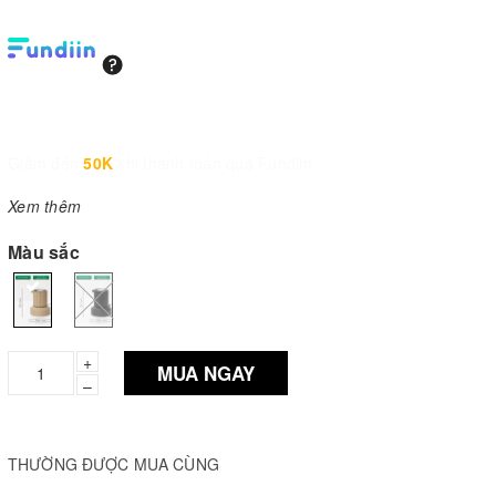
Giảm đến
50K
khi thanh toán qua Fundiin.
Xem thêm
Màu sắc
+
MUA NGAY
–
THƯỜNG ĐƯỢC MUA CÙNG