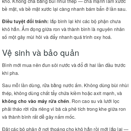
khô. Không chà bằng bùi nhùi thép — chà mạnh làm xước
bề mặt, và bề mặt xước lại càng nhanh bám bẩn ở lần sau.
Điều tuyệt đối tránh:
lắp bình lại khi các bộ phận chưa
khô hẳn. Ẩm đọng giữa ron và thành bình là nguyên nhân
số một gây mùi hôi và đẩy nhanh quá trình oxy hoá.
Vệ sinh và bảo quản
Bình mới mua nên đun sôi nước và đổ đi hai lần đầu trước
khi pha.
Sau mỗi lần dùng, rửa bằng nước ấm. Không dùng bùi nhùi
thép, không dùng chất tẩy chứa kiềm hoặc axit mạnh, và
không cho vào máy rửa chén
. Ron cao su và lưới lọc
phải tháo rời rửa riêng vì bã cà phê tích trong khe giữa ron
và thành bình rất dễ gây nấm mốc.
Đặt các bộ phận ở nơi thoáng cho khô hẳn rồi mới lắp lại —