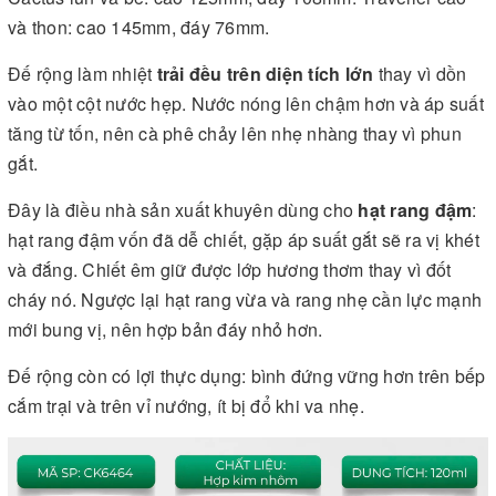
và thon: cao 145mm, đáy 76mm.
Đế rộng làm nhiệt
trải đều trên diện tích lớn
thay vì dồn
vào một cột nước hẹp. Nước nóng lên chậm hơn và áp suất
tăng từ tốn, nên cà phê chảy lên nhẹ nhàng thay vì phun
gắt.
Đây là điều nhà sản xuất khuyên dùng cho
hạt rang đậm
:
hạt rang đậm vốn đã dễ chiết, gặp áp suất gắt sẽ ra vị khét
và đắng. Chiết êm giữ được lớp hương thơm thay vì đốt
cháy nó. Ngược lại hạt rang vừa và rang nhẹ cần lực mạnh
mới bung vị, nên hợp bản đáy nhỏ hơn.
Đế rộng còn có lợi thực dụng: bình đứng vững hơn trên bếp
cắm trại và trên vỉ nướng, ít bị đổ khi va nhẹ.