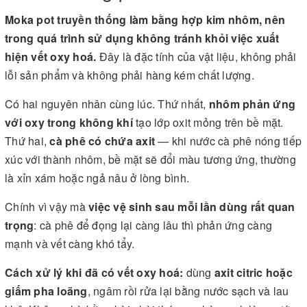
Moka pot truyền thống làm bằng hợp kim nhôm, nên
trong quá trình sử dụng không tránh khỏi việc xuất
hiện vết oxy hoá.
Đây là đặc tính của vật liệu, không phải
lỗi sản phẩm và không phải hàng kém chất lượng.
Có hai nguyên nhân cùng lúc. Thứ nhất,
nhôm phản ứng
với oxy trong không khí
tạo lớp oxit mỏng trên bề mặt.
Thứ hai,
cà phê có chứa axit
— khi nước cà phê nóng tiếp
xúc với thành nhôm, bề mặt sẽ đổi màu tương ứng, thường
là xỉn xám hoặc ngả nâu ở lòng bình.
Chính vì vậy mà
việc vệ sinh sau mỗi lần dùng rất quan
trọng
: cà phê để đọng lại càng lâu thì phản ứng càng
mạnh và vết càng khó tẩy.
Cách xử lý khi đã có vết oxy hoá:
dùng
axit citric hoặc
giấm pha loãng
, ngâm rồi rửa lại bằng nước sạch và lau