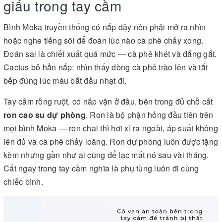
giấu trong tay cầm
Bình Moka truyền thống có nắp đậy nên phải mở ra nhìn
hoặc nghe tiếng sôi để đoán lúc nào cà phê chảy xong.
Đoán sai là chiết xuất quá mức — cà phê khét và đắng gắt.
Cactus bỏ hẳn nắp: nhìn thấy dòng cà phê trào lên và tắt
bếp đúng lúc màu bắt đầu nhạt đi.
Tay cầm rỗng ruột, có nắp vặn ở đầu, bên trong đủ chỗ cất
ron cao su dự phòng
. Ron là bộ phận hỏng đầu tiên trên
mọi bình Moka — ron chai thì hơi xì ra ngoài, áp suất không
lên đủ và cà phê chảy loãng. Ron dự phòng luôn được tặng
kèm nhưng gần như ai cũng để lạc mất nó sau vài tháng.
Cất ngay trong tay cầm nghĩa là phụ tùng luôn đi cùng
chiếc bình.