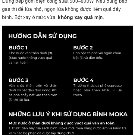
Dùng bếp gốm điện công suất 500–800W. Nếu dùng bếp
gas thì để lửa nhỏ, ngọn lửa không được liếm quá đáy
bình. Bột xay ở mức vừa,
không xay quá mịn
.