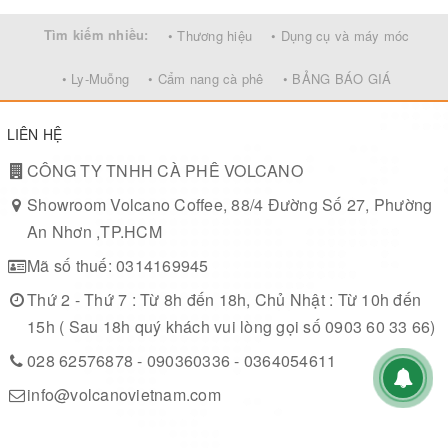
Tìm kiếm nhiều:
• Thương hiệu
• Dụng cụ và máy móc
• Ly-Muỗng
• Cẩm nang cà phê
• BẢNG BÁO GIÁ
LIÊN HỆ
CÔNG TY TNHH CÀ PHÊ VOLCANO
Showroom Volcano Coffee, 88/4 Đường Số 27, Phường
An Nhơn ,TP.HCM
Mã số thuế: 0314169945
Thứ 2 - Thứ 7 : Từ 8h đến 18h, Chủ Nhật : Từ 10h đến
15h ( Sau 18h quý khách vui lòng gọi số 0903 60 33 66)
028 62576878 - 090360336 - 0364054611
info@volcanovietnam.com