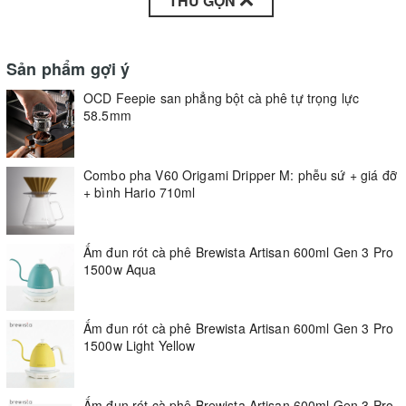
THU GỌN
Sản phẩm gợi ý
OCD Feepie san phẳng bột cà phê tự trọng lực
58.5mm
Combo pha V60 Origami Dripper M: phễu sứ + giá đỡ
+ bình Hario 710ml
Ấm đun rót cà phê Brewista Artisan 600ml Gen 3 Pro
1500w Aqua
Ấm đun rót cà phê Brewista Artisan 600ml Gen 3 Pro
1500w Light Yellow
Ấm đun rót cà phê Brewista Artisan 600ml Gen 3 Pro