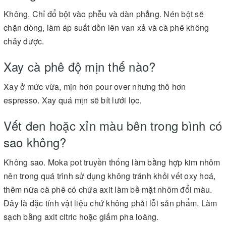
Không. Chỉ đổ bột vào phễu và dàn phẳng. Nén bột sẽ
chặn dòng, làm áp suất dồn lên van xả và cà phê không
chảy được.
Xay cà phê độ mịn thế nào?
Xay ở mức vừa, mịn hơn pour over nhưng thô hơn
espresso. Xay quá mịn sẽ bít lưới lọc.
Vết đen hoặc xỉn màu bên trong bình có
sao không?
Không sao. Moka pot truyền thống làm bằng hợp kim nhôm
nên trong quá trình sử dụng không tránh khỏi vết oxy hoá,
thêm nữa cà phê có chứa axit làm bề mặt nhôm đổi màu.
Đây là đặc tính vật liệu chứ không phải lỗi sản phẩm. Làm
sạch bằng axit citric hoặc giấm pha loãng.