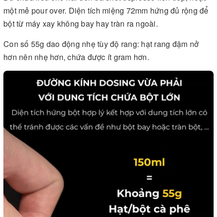
một mẻ pour over. Diện tích miệng 72mm hứng đủ rộng để
bột từ máy xay không bay hay tràn ra ngoài.
Con số 55g dao động nhẹ tùy độ rang: hạt rang đậm nở
hơn nên nhẹ hơn, chứa được ít gram hơn.