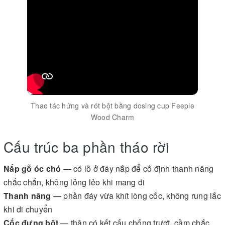
Thao tác hứng và rót bột bằng dosing cup Feepie
Wood Charm
Cấu trúc ba phần tháo rời
Nắp gỗ óc chó
— có lỗ ở đáy nắp để cố định thanh nâng
chắc chắn, không lỏng lẻo khi mang đi
Thanh nâng
— phần đáy vừa khít lòng cốc, không rung lắc
khi di chuyển
Cốc đựng bột
— thân có kết cấu chống trượt, cầm chắc