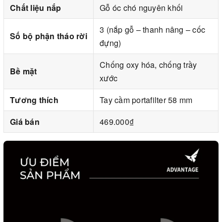
Chất liệu nắp
Gỗ óc chó nguyên khối
3 (nắp gỗ – thanh nâng – cốc
Số bộ phận tháo rời
đựng)
Chống oxy hóa, chống trầy
Bề mặt
xước
Tương thích
Tay cầm portafilter 58 mm
Giá bán
469.000₫