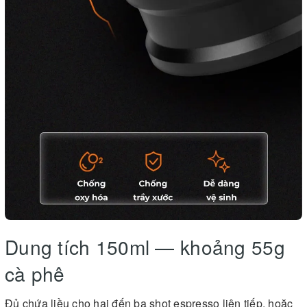
Dung tích 150ml — khoảng 55g
cà phê
Đủ chứa liều cho hai đến ba shot espresso liên tiếp, hoặc