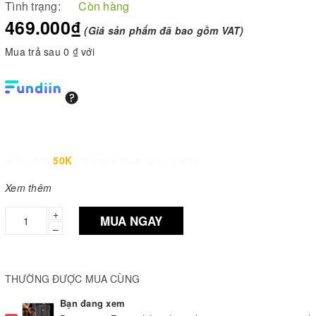
Tình trạng:
Còn hàng
469.000₫
(Giá sản phẩm đã bao gồm VAT)
Mua trả sau 0 ₫ với
Giảm đến
50K
khi thanh toán qua Fundiin.
Xem thêm
+
MUA NGAY
–
THƯỜNG ĐƯỢC MUA CÙNG
Bạn đang xem