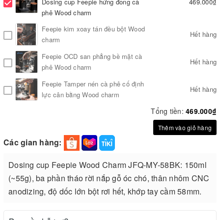
Dosing cup Feepie hứng đong cà
469.000₫
phê Wood charm
Feepie kim xoay tán đều bột Wood
Hết hàng
charm
Feepie OCD san phẳng bề mặt cà
Hết hàng
phê Wood charm
Feepie Tamper nén cà phê cố định
Hết hàng
lực cân bằng Wood charm
Tổng tiền:
469.000₫
Thêm vào giỏ hàng
Các gian hàng:
Dosing cup Feepie Wood Charm JFQ-MY-58BK: 150ml
(~55g), ba phần tháo rời nắp gỗ óc chó, thân nhôm CNC
anodizing, độ dốc lớn bột rơi hết, khớp tay cầm 58mm.