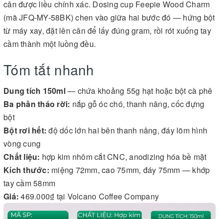
cân được liều chính xác. Dosing cup Feepie Wood Charm
(mã JFQ-MY-58BK) chen vào giữa hai bước đó — hứng bột
từ máy xay, đặt lên cân để lấy đúng gram, rồi rót xuống tay
cầm thành một luồng đều.
Tóm tắt nhanh
Dung tích 150ml
— chứa khoảng 55g hạt hoặc bột cà phê
Ba phần tháo rời:
nắp gỗ óc chó, thanh nâng, cốc đựng
bột
Bột rơi hết:
độ dốc lớn hai bên thanh nâng, đáy lõm hình
vòng cung
Chất liệu:
hợp kim nhôm cắt CNC, anodizing hóa bề mặt
Kích thước:
miệng 72mm, cao 75mm, đáy 75mm — khớp
tay cầm 58mm
Giá:
469.000₫ tại Volcano Coffee Company